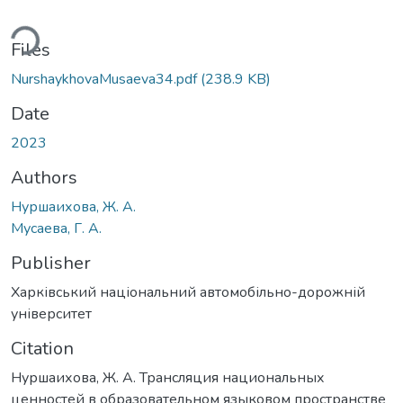
ding...
Files
NurshaykhovaMusaeva34.pdf
(238.9 KB)
Date
2023
Authors
Нуршаихова, Ж. А.
Мусаева, Г. А.
Publisher
Харківський національний автомобільно-дорожній
університет
Citation
Нуршаихова, Ж. А. Трансляция национальных
ценностей в образовательном языковом пространстве