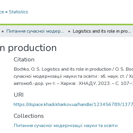
ce
Statistics
Питання сучасної модернізації науки та освіти
Logistics and its role in production
 in production
Citation
Bochko, O. S. Logistics and its role in production / O. S. 
сучасної модернізації науки та освіти : зб. наук. ст. / Х
автомоб.-дор. ун-т. – Харків : ХНАДУ, 2023. – C. 107–
URI
https://dspace.khadi.kharkov.ua/handle/123456789/137
Collections
Питання сучасної модернізації науки та освіти