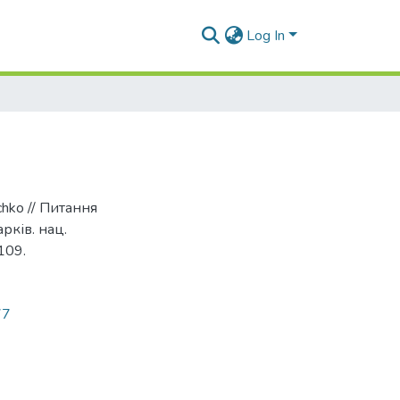
Log In
Bochko // Питання
арків. нац.
109.
77