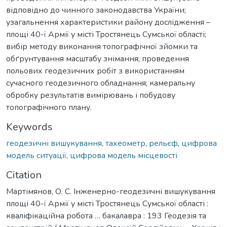
відповідно до чинного законодавства України;
узагальнення характеристики району дослідження –
площі 40-ї Армії у місті Тростянець Сумської області;
вибір методу виконання топографічної зйомки та
обґрунтування масштабу знімання; проведення
польових геодезичних робіт з використанням
сучасного геодезичного обладнання; камеральну
обробку результатів вимірювань і побудову
топографічного плану.
Keywords
геодезичні вишукування
,
тахеометр
,
рельєф
,
цифрова
модель ситуації
,
цифрова модель місцевості
Citation
Мартімянов, О. С. Інженерно-геодезичні вишукування
площі 40-ї Армії у місті Тростянець Сумської області :
кваліфікаційна робота … бакалавра : 193 Геодезія та