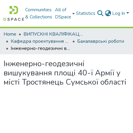
Communities
All of
Statistics
Log In
& Collections
DSpace
Home
ВИПУСКНІ КВАЛІФІКАЦІЙНІ РОБОТИ
Кафедра проектування доріг, геодезії і землеустрою
Бакалаврські роботи
Інженерно-геодезичні вишукування площі 40-ї Армії у місті Тростянець Сумської області
Інженерно-геодезичні
вишукування площі 40-ї Армії у
місті Тростянець Сумської області