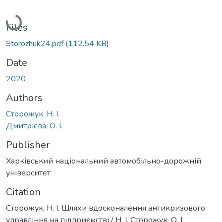
Loading...
Files
Storozhuk24.pdf
(112.54 KB)
Date
2020
Authors
Сторожук, Н. І.
Дмитрієва, О. І.
Publisher
Харківський національний автомобільно-дорожній
університет
Citation
Сторожук, Н. І. Шляхи вдосконалення антикризового
управління на підприємстві / Н. І. Сторожук, О. І.