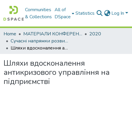
Communities
All of
Statistics
Log In
& Collections
DSpace
Home
МАТЕРІАЛИ КОНФЕРЕНЦІЙ
2020
Сучасні напрямки розвитку економіки і менеджменту на підприємствах України
Шляхи вдосконалення антикризового управління на підприємстві
Шляхи вдосконалення
антикризового управління на
підприємстві