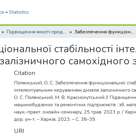
ce
Statistics
Підвищення якості продукції машинобудівних та ремонтних підприємств
Забезпечення функціональної стабільності інтелектуальним керуванням дизеля залізничного самохідного засобу
іональної стабільності інт
залізничного самохідного 
Citation
Полянський, О. С. Забезпечення функціональної стаб
інтелектуальним керуванням дизеля залізничного са
О. С. Полянський, М. В. Краснокутський // Підвищенн
машинобудівних та ремонтних підприємств : зб. матер
наук.-практ. онлайн-семінару, 25 трав. 2023 р. / Харк
дор. ун-т. – Харків, 2023. – С. 38–39.
URI