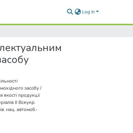
Log In
електуальним
засобу
ільності
мохідного засобу /
я якості продукції
іалів II Всеукр.
ів. нац. автомоб.-