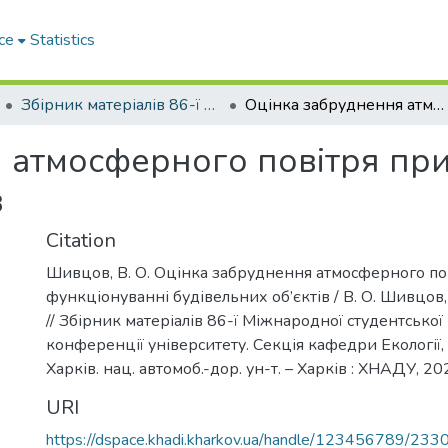
ce
Statistics
Збірник матеріалів 86-ї Міжнародної студентської наукової конференції університету. Секція кафедри Екології
Оцінка забруднення атмосферного повітря при функціонуванні будівельних об’єктів
 атмосферного повітря при
в
Citation
Шивцов, В. О. Оцінка забруднення атмосферного по
функціонуванні будівельних об’єктів / В. О. Шивцов
// Збірник матеріалів 86-ї Міжнародної студентської
конференції університету. Секція кафедри Екології, 1
Харків. нац. автомоб.-дор. ун-т. – Харків : ХНАДУ, 20
URI
https://dspace.khadi.kharkov.ua/handle/123456789/233