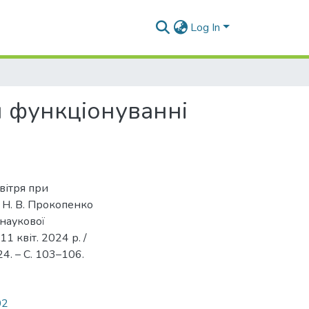
Log In
 функціонуванні
вітря при
, Н. В. Прокопенко
 наукової
1 квіт. 2024 р. /
24. – C. 103–106.
02