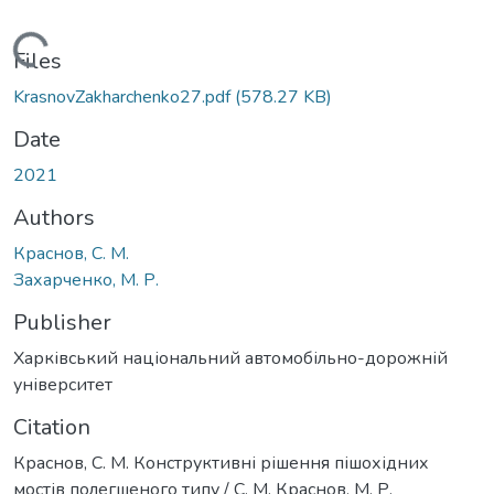
Loading...
Files
KrasnovZakharchenko27.pdf
(578.27 KB)
Date
2021
Authors
Краснов, С. М.
Захарченко, М. Р.
Publisher
Харківський національний автомобільно-дорожній
університет
Citation
Краснов, С. М. Конструктивні рішення пішохідних
мостів полегшеного типу / С. М. Краснов, М. Р.