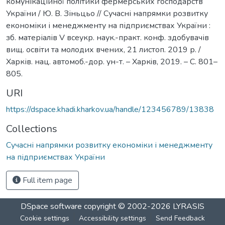
комунікаційної політики фермерських господарств
України / Ю. В. Зіньцьо // Сучасні напрямки розвитку
економіки і менеджменту на підприємствах України :
зб. матеріалів V всеукр. наук.-практ. конф. здобувачів
вищ. освіти та молодих вчених, 21 листоп. 2019 р. /
Харків. нац. автомоб.-дор. ун-т. – Харкiв, 2019. – С. 801–
805.
URI
https://dspace.khadi.kharkov.ua/handle/123456789/13838
Collections
Сучасні напрямки розвитку економіки і менеджменту
на підприємствах України
Full item page
DSpace software
copyright © 2002-2026
LYRASIS
Cookie settings
Accessibility settings
Send Feedback