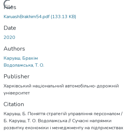
Loading...
Files
KaruashBrakhim54.pdf
(133.13 KB)
Date
2020
Authors
Каруаш, Брахім
Водолажська, Т. О.
Publisher
Харківський національний автомобільно-дорожній
університет
Citation
Каруаш, Б. Поняття стратегій управління персоналом /
Б. Каруаш, Т. О. Водолажська // Сучасні напрямки
розвитку економіки і менеджменту на підприємствах