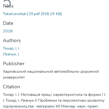
ding...
Files
TokarLevchuk129.pdf
(558.29 KB)
Date
2018
Authors
Токар, І. І.
Левчук, І.
Publisher
Харківський національний автомобільно-дорожній
університет
Citation
Токар, І. І. Мотивація праці: характеристика та форми / І.
І. Токар, І. Левчук // Проблеми та перспективи розвитку
підприємництва : матеріали XII Міжнар. наук.-практ.