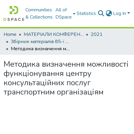
Communities
All of
Statistics
Log In
& Collections
DSpace
Home
МАТЕРІАЛИ КОНФЕРЕНЦІЙ
2021
Збірник матеріалів 85-ї науково-технічної та науково-методичної конференції Харківського національного автомобільно-дорожнього університету. Секція транспортних технологій
Методика визначення можливості функціонування центру консультаційних послуг транспортним організаціям
Методика визначення можливості
функціонування центру
консультаційних послуг
транспортним організаціям