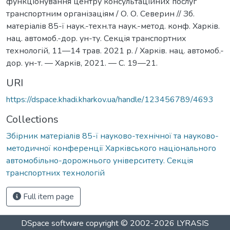
функціонування центру консультаційних послуг
транспортним організаціям / О. О. Северин // Зб.
матеріалів 85-ї наук.-техн.та наук.-метод. конф. Харків.
нац. автомоб.-дор. ун-ту. Секція транспортних
технологій, 11—14 трав. 2021 р. / Харків. нац. автомоб.-
дор. ун-т. — Харків, 2021. — С. 19—21.
URI
https://dspace.khadi.kharkov.ua/handle/123456789/4693
Collections
Збірник матеріалів 85-ї науково-технічної та науково-
методичної конференції Харківського національного
автомобільно-дорожнього університету. Секція
транспортних технологій
Full item page
DSpace software
copyright © 2002-2026
LYRASIS