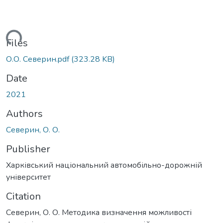
Loading...
Files
О.О. Северин.pdf
(323.28 KB)
Date
2021
Authors
Северин, О. О.
Publisher
Харківський національний автомобільно-дорожній
університет
Citation
Северин, О. О. Методика визначення можливості