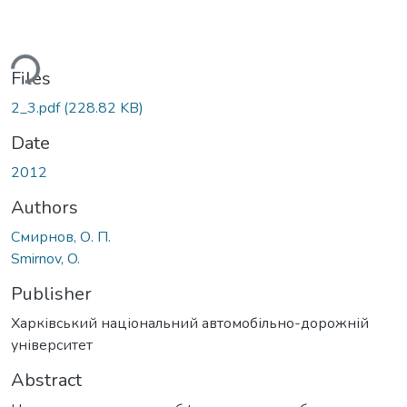
ding...
Files
2_3.pdf
(228.82 KB)
Date
2012
Authors
Смирнов, О. П.
Smirnov, O.
Publisher
Харківський національний автомобільно-дорожній
університет
Abstract