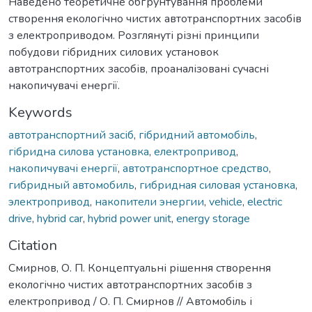
Наведено теоретичне обґрунтування проблеми
створення екологічно чистих автотранспортних засобів
з електроприводом. Розглянуті різні принципи
побудови гібридних силових установок
автотранспортних засобів, проаналізовані сучасні
накопичувачі енергії.
Keywords
автотранспортний засіб
,
гібридний автомобіль
,
гібридна силова установка
,
електропривод
,
накопичувачі енергії
,
автотранспортное средство
,
гибридный автомобиль
,
гибридная силовая установка
,
электропривод
,
накопители энергии
,
vehicle
,
electric
drive
,
hybrid car
,
hybrid power unit
,
energy storage
Citation
Смирнов, О. П. Концептуальні рішення створення
екологічно чистих автотранспортних засобів з
електропривод / О. П. Смирнов // Автомобіль і