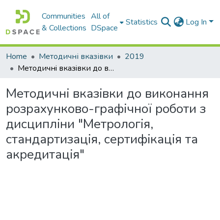
Communities
All of
Statistics
Log In
& Collections
DSpace
Home
Методичні вказівки
2019
Методичнi вказiвки до виконання розрахунково-графiчної роботи з дисциплiни "Метрологiя, стандартизацiя, сертифiкацiя та акредитацiя"
Методичнi вказiвки до виконання
розрахунково-графiчної роботи з
дисциплiни "Метрологiя,
стандартизацiя, сертифiкацiя та
акредитацiя"