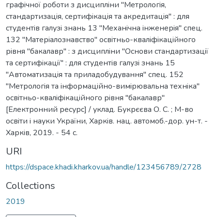
графiчної роботи з дисциплiни "Метрологiя,
стандартизацiя, сертифiкацiя та акредитацiя" : для
студентiв галузi знань 13 "Механiчна iнженерiя" спец.
132 "Матерiалознавство" освiтньо-квалiфiкацiйного
рiвня "бакалавр" : з дисциплiни "Основи стандартизацiї
та сертифiкацiї" : для студентiв галузi знань 15
"Автоматизацiя та приладобудування" спец. 152
"Метрологiя та iнформацiйно-вимiрювальна технiка"
освiтньо-квалiфiкацiйного рiвня "бакалавр"
[Електронний ресурс] / уклад. Букрєєва О. С. ; М-во
освiти i науки України, Харкiв. нац. автомоб.-дор. ун-т. -
Харкiв, 2019. - 54 с.
URI
https://dspace.khadi.kharkov.ua/handle/123456789/2728
Collections
2019