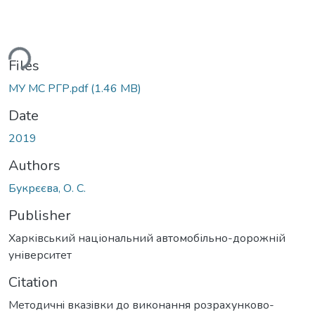
ding...
Files
МУ МС РГР.pdf
(1.46 MB)
Date
2019
Authors
Букрєєва, О. С.
Publisher
Харківський національний автомобільно-дорожній
університет
Citation
Методичнi вказiвки до виконання розрахунково-