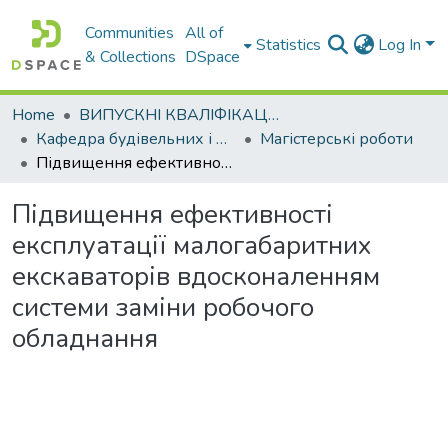
Communities
All of
Statistics
Log In
& Collections
DSpace
Home
ВИПУСКНІ КВАЛІФІКАЦІЙНІ РОБОТИ
Кафедра будівельних і дорожніх машин
Магістерські роботи
Підвищення ефективності експлуатації малогабаритних екскаваторів вдосконаленням системи заміни робочого обладнання
Підвищення ефективності
експлуатації малогабаритних
екскаваторів вдосконаленням
системи заміни робочого
обладнання