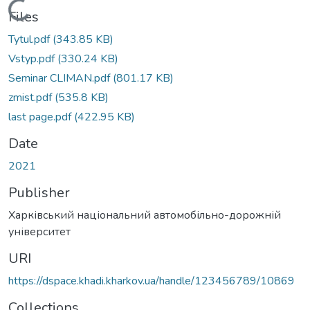
Loading...
Files
Tytul.pdf
(343.85 KB)
Vstyp.pdf
(330.24 KB)
Seminar CLIMAN.pdf
(801.17 KB)
zmist.pdf
(535.8 KB)
last page.pdf
(422.95 KB)
Date
2021
Publisher
Харківський національний автомобільно-дорожній
університет
URI
https://dspace.khadi.kharkov.ua/handle/123456789/10869
Collections