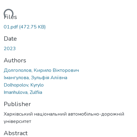
ding...
Files
01.pdf
(472.75 KB)
Date
2023
Authors
Долгополов, Кирило Вікторович
Імангулова, Зульфія Аліївна
Dolhopolov, Kyrylo
Imanhulova, Zulfiia
Publisher
Харківський національний автомобільно-дорожній
університет
Abstract