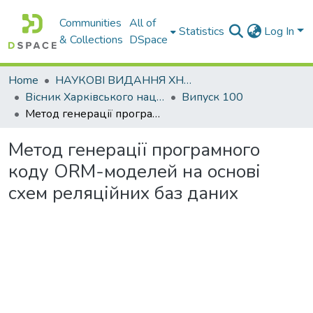
Communities
All of
Statistics
Log In
& Collections
DSpace
Home
НАУКОВІ ВИДАННЯ ХНАДУ
Вісник Харківського національного автомобільно-дорожнього університету / Вестник Харьковского национального автомобильно-дорожного университета
Випуск 100
Метод генерації програмного коду ORM-моделей на основі схем реляційних баз даних
Метод генерації програмного
коду ORM-моделей на основі
схем реляційних баз даних