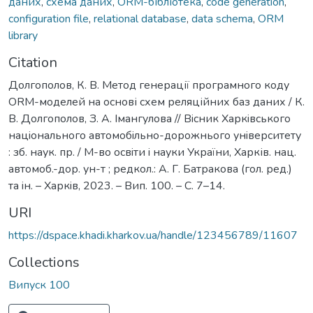
даних
,
схема даних
,
ORM-бібліотека
,
code generation
,
configuration file
,
relational database
,
data schema
,
ORM
library
Citation
Долгополов, К. В. Метод генерації програмного коду
ORM-моделей на основі схем реляційних баз даних / К.
В. Долгополов, З. А. Імангулова // Вiсник Харкiвського
нацiонального автомобiльно-дорожнього унiверситету
: зб. наук. пр. / М-во освiти i науки України, Харків. нац.
автомоб.-дор. ун-т ; редкол.: А. Г. Батракова (гол. ред.)
та iн. – Харкiв, 2023. – Вип. 100. – С. 7–14.
URI
https://dspace.khadi.kharkov.ua/handle/123456789/11607
Collections
Випуск 100