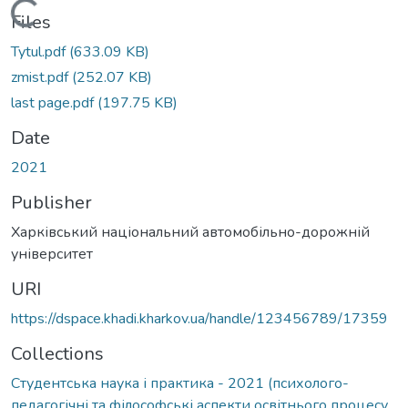
Loading...
Files
Tytul.pdf
(633.09 KB)
zmist.pdf
(252.07 KB)
last page.pdf
(197.75 KB)
Date
2021
Publisher
Харківський національний автомобільно-дорожній
університет
URI
https://dspace.khadi.kharkov.ua/handle/123456789/17359
Collections
Студентська наука і практика - 2021 (психолого-
педагогічні та філософські аспекти освітнього процесу