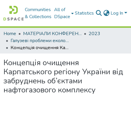
Communities
All of
Statistics
Log In
& Collections
DSpace
Home
МАТЕРІАЛИ КОНФЕРЕНЦІЙ
2023
Галузеві проблеми екологічної безпеки – 2023
Концепція очищення Карпатського регіону України від забруднень об’єктами нафтогазового комплексу
Концепція очищення
Карпатського регіону України від
забруднень об’єктами
нафтогазового комплексу