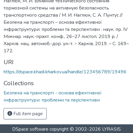
Наглюк, М. И. Влияние технического состояния
тормозной системы на активную безопасность
транспортного средства / М. И. Наглюк, С. А. Пунтус //
Безпека на транспорті – основа ефективної
інфраструктури: проблеми та перспективи : наук. пр. IV
Міжнар. наук.-практ. конф., 26–27 листоп. 2019 р. /
Харків. нац. автомоб.-дор. ун-т. – Харків, 2019. – С. 169–
172.
URI
https://dspace.khadi.kharkov.ua/handle/123456789/19496
Collections
Безпека на транспорті - основа ефективної
інфраструктури: проблеми та перспективи
Full item page
DSpace software
copyright © 2002-2026
LYRASIS