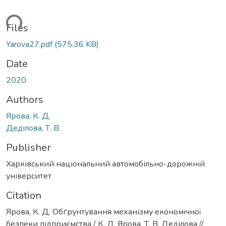
ading...
Files
Yarova27.pdf
(575.36 KB)
Date
2020
Authors
Ярова, К. Д.
Деділова, Т. В.
Publisher
Харківський національний автомобільно-дорожній
університет
Citation
Ярова, К. Д. Обґрунтування механізму економічної
безпеки підприємства / К. Д. Ярова, Т. В. Деділова //