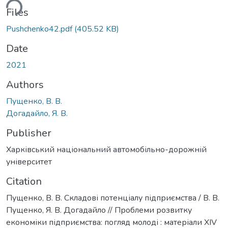
ding...
Files
Pushchenko42.pdf
(405.52 KB)
Date
2021
Authors
Пущенко, В. В.
Догадайло, Я. В.
Publisher
Харківський національний автомобільно-дорожній
університет
Citation
Пущенко, В. В. Складові потенціалу підприємства / В. В.
Пущенко, Я. В. Догадайло // Проблеми розвитку
економіки підприємства: погляд молоді : матеріали XIV