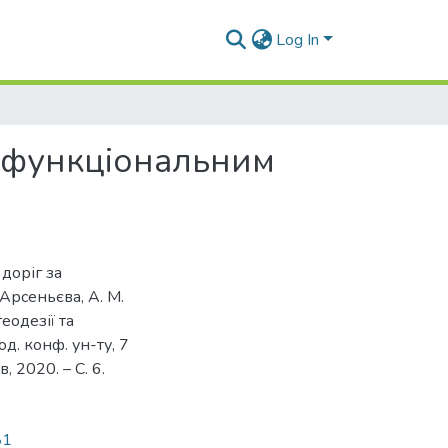
Log In
а функціональним
 доріг за
Арсеньєва, А. М.
еодезії та
од. конф. ун-ту, 7
, 2020. – С. 6.
81