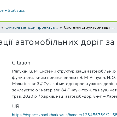
ce
Statistics
Сучасні методи проектування доріг, геодезії та землеустрою
Системи структуризації автомобільних доріг за функціональним призначенням
ації автомобільних доріг з
Citation
Ряпухін, В. М. Системи структуризації автомобільних
функціональним призначенням / В. М. Ряпухін, Н. О. 
Мальгівський // Сучасні методи проектування доріг, г
землеустрою : матеріали 84-ї наук.-техн. та наук.-мет
трав. 2020 р. / Харків. нац. автомоб.-дор. ун-т. – Харкiв
URI
https://dspace.khadi.kharkov.ua/handle/123456789/215