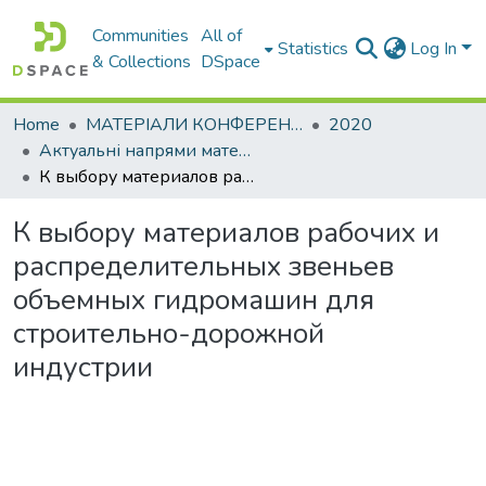
Communities
All of
Statistics
Log In
& Collections
DSpace
Home
МАТЕРІАЛИ КОНФЕРЕНЦІЙ
2020
Актуальні напрями матеріалознавства: збільшення ресурсу конструкцій на основі конвергенції сучасних технологій обробки матеріалів
К выбору материалов рабочих и распределительных звеньев объемных гидромашин для строительно-дорожной индустрии
К выбору материалов рабочих и
распределительных звеньев
объемных гидромашин для
строительно-дорожной
индустрии