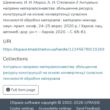
Шевченко, И. И. Мороз, А. И. Степанюк // Актуальні
напрями матеріалознавства: збільшення ресурсу
конструкцій на основі конвергенції сучасних
технологій обробки матеріалів : матеріали міжнар.
наук.-практ. конф., 24–25 верес. 2020 р. / Харків. нац.
автомоб.-дор. ун-т. – Харкiв, 2020. – С. 68–81.
URI
https://dspace.khadi.kharkov.ua/handle/123456789/19269
Collections
Актуальні напрями матеріалознавства: збільшення
ресурсу конструкцій на основі конвергенції сучасних
технологій обробки матеріалів
Full item page
DSpace software
copyright © 2002-2026
LYRASIS
Cookie settings
Accessibility settings
Send Feedback