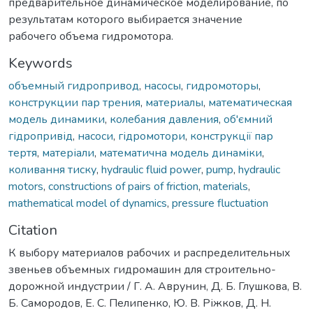
предварительное динамическое моделирование, по
результатам которого выбирается значение
рабочего объема гидромотора.
Keywords
объемный гидропривод
,
насосы
,
гидромоторы
,
конструкции пар трения
,
материалы
,
математическая
модель динамики
,
колебания давления
,
об'ємний
гідропривід
,
насоси
,
гідромотори
,
конструкції пар
тертя
,
матеріали
,
математична модель динаміки
,
коливання тиску
,
hydraulic fluid power
,
pump
,
hydraulic
motors
,
constructions of pairs of friction
,
materials
,
mathematical model of dynamics
,
pressure fluctuation
Citation
К выбору материалов рабочих и распределительных
звеньев объемных гидромашин для строительно-
дорожной индустрии / Г. А. Аврунин, Д. Б. Глушкова, В.
Б. Самородов, Е. С. Пелипенко, Ю. В. Ріжков, Д. Н.