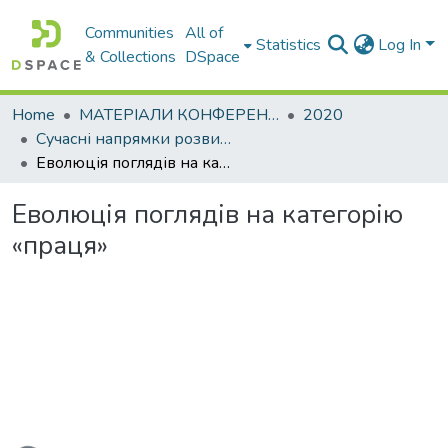
Communities
All of
Statistics
Log In
& Collections
DSpace
Home
МАТЕРІАЛИ КОНФЕРЕНЦІЙ
2020
Сучасні напрямки розвитку економіки і менеджменту на підприємствах України
Еволюція поглядів на категорію «праця»
Еволюція поглядів на категорію
«праця»
ading...