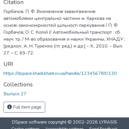
Citation
Горбачов, П. Ф. Визначення завантаження
автомобілями центральної частини м. Харкова на
основі закономірностей щільності паркування / П. Ф.
Горбачов, О. С. Колій // Автомобильный транспорт : сб.
науч. тр. / М-во образования и науки Украины, ХНАДУ ;
[редкол.: А. Н. Туренко (гл. ред.) и др.] – Х., 2010. – Вып.
27. – С. 69-72.
URI
https://dspace.khadi.kharkov.ua/handle/123456789/130
Collections
Выпуск 27
Full item page
DSpace software
copyright © 2002-2026
LYRASIS
Cookie settings
Accessibility settings
Send Feedback