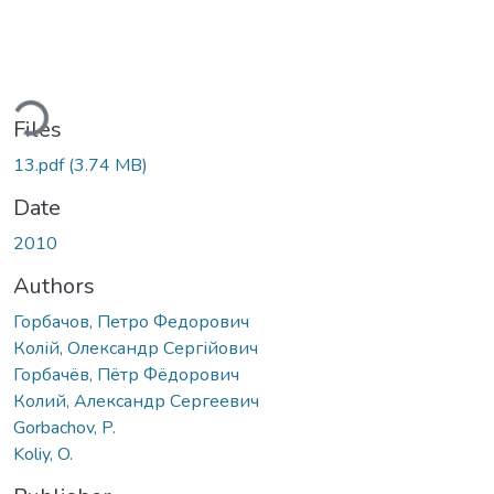
ding...
Files
13.pdf
(3.74 MB)
Date
2010
Authors
Горбачов, Петро Федорович
Колій, Олександр Сергійович
Горбачёв, Пётр Фёдорович
Колий, Александр Сергеевич
Gorbachov, P.
Koliy, O.