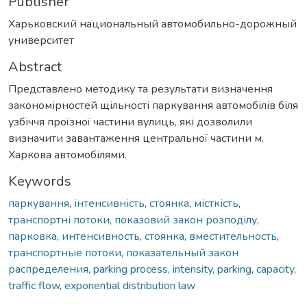
Publisher
Харьковский национальный автомобильно-дорожный
университет
Abstract
Представлено методику та результати визначення
закономірностей щільності паркування автомобілів біля
узбіччя проїзної частини вулиць, які дозволили
визначити завантаження центральної частини м.
Харкова автомобілями.
Keywords
паркування
,
інтенсивність
,
стоянка
,
місткість
,
транспортні потоки
,
показовий закон розподілу
,
парковка
,
интенсивность
,
стоянка
,
вместительность
,
транспортные потоки
,
показательный закон
распределения
,
parking process
,
intensity
,
parking
,
capacity
,
traffic flow
,
exponential distribution law