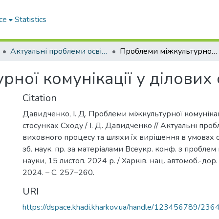
ce
Statistics
Актуальні проблеми освітньо-виховного процесу та шляхи їх вирішення в умовах сучасних викликів
Проблеми міжкультурної комунікації у ділових стосунках Сходу
ної комунікації у ділових
Citation
Давидченко, І. Д. Проблеми міжкультурної комунікац
стосунках Сходу / І. Д. Давидченко // Актуальні про
виховного процесу та шляхи їх вирішення в умовах с
зб. наук. пр. за матеріалами Всеукр. конф. з проблем 
науки, 15 листоп. 2024 р. / Харків. нац. автомоб.-дор. 
2024. – С. 257–260.
URI
https://dspace.khadi.kharkov.ua/handle/123456789/236