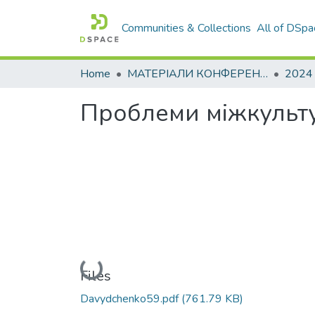
Communities & Collections
All of DSpa
Home
МАТЕРІАЛИ КОНФЕРЕНЦІЙ
2024
Проблеми міжкультур
Loading...
Files
Davydchenko59.pdf
(761.79 KB)