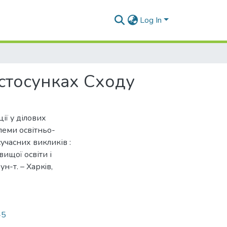
Log In
 стосунках Сходу
ії у ділових
блеми освітньо-
учасних викликів :
вищої освіти і
ун-т. – Харкiв,
45