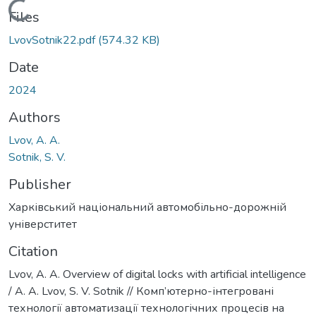
Loading...
Files
LvovSotnik22.pdf
(574.32 KB)
Date
2024
Authors
Lvov, А. А.
Sotnik, S. V.
Publisher
Харківський національний автомобільно-дорожній
універститет
Citation
Lvov, А. А. Overview of digital locks with artificial intelligence
/ А. А. Lvov, S. V. Sotnik // Комп’ютерно-інтегровані
технології автоматизації технологічних процесів на