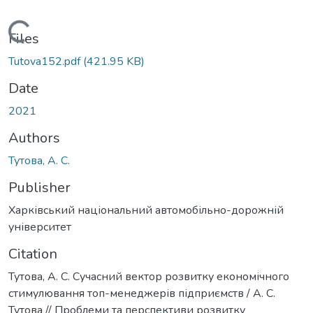
Loading...
Files
Tutova152.pdf
(421.95 KB)
Date
2021
Authors
Тутова, А. С.
Publisher
Харківський національний автомобільно-дорожній
університет
Citation
Тутова, А. С. Сучасний вектор розвитку економічного
стимулювання топ-менеджерів підприємств / А. С.
Тутова // Проблеми та перспективи розвитку