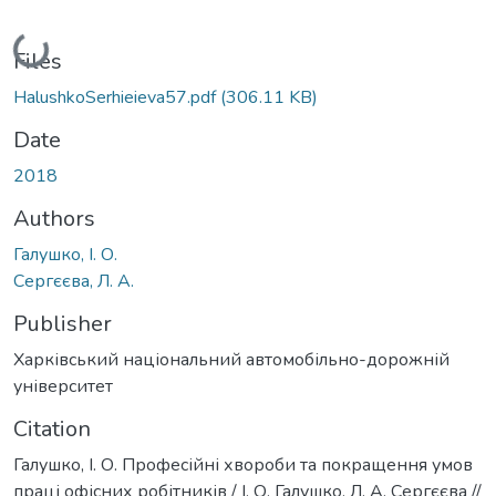
Loading...
Files
HalushkoSerhieieva57.pdf
(306.11 KB)
Date
2018
Authors
Галушко, І. О.
Сергєєва, Л. А.
Publisher
Харківський національний автомобільно-дорожній
університет
Citation
Галушко, І. О. Професійні хвороби та покращення умов
праці офісних робітників / І. О. Галушко, Л. А. Сергєєва //