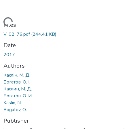
Loading...
Files
V_02_76.pdf
(244.41 KB)
Date
2017
Authors
Каслін, М. Д.
Богатов, О. І.
Каслин, М. Д.
Богатов, О. И.
Kaslin, N.
Bogatov, О.
Publisher