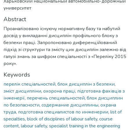
Харьковский национальный автомобильно-дорожный
университет
Abstract
Проаналізовано існуючу нормативну базу та набутий
досвід у викладанні дисциплін профільного блоку з
безпеки праці. Запропоновано диференційований
підхід зі структури та змісту цих дисциплін залежно від
галузі знань за шифром спеціальності з «Переліку 2015
року».
Keywords
перелік спеціальностей
,
блок дисциплін з безпеки
,
зміст дисципліни
,
охорона праці
,
підготовка фахівців з
інженерії
,
перечень специальностей
,
блок дисциплин
по безопасности
,
содержание дисциплины
,
охрана
труда
,
подготовка специалистов по инженерии
,
list of
specialties
,
block of disciplines of labour safety
,
course
content
,
labour safety
,
specialist training in the engineering