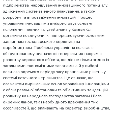
підприємства, нарощування інноваційного потенціалу,
здійснення систематичного планування, а також
розробку та впровадження інновацій. Процес
управління інноваціями використовує основні
положення певних галузей знань у комплексі,
органічно поєднуючи їх, підпорядковуючи основним
завданням господарського керівництва
виробництвом. Проблема управління полягає в
обґрунтованому визначенні генеральних напрямів
розвитку керованого обʼєкта, що діє не тільки згідно із
загальними економічними законами, а й у виборі
кожного окремого періоду часу правильних рішень у
системі поточного керівництва. Це означає, що
елементом вирішальних основ управління інноваціями
є облік реальної обстановки та обʼєктивних тенденцій
розвитку як народного господарства загалом і його
окремих ланок, так і необхідного врахування тих
особливостей, що впливають на характер виробництва,