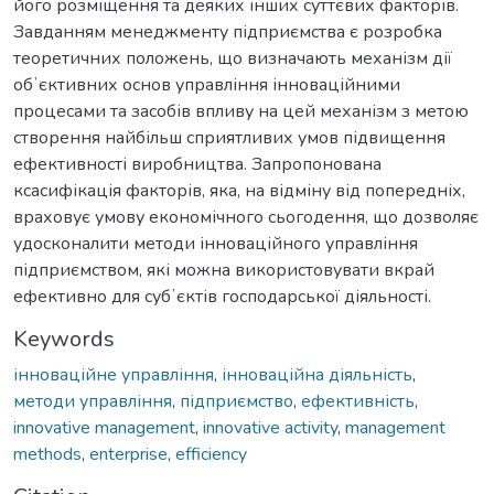
його розміщення та деяких інших суттєвих факторів.
Завданням менеджменту підприємства є розробка
теоретичних положень, що визначають механізм дії
обʼєктивних основ управління інноваційними
процесами та засобів впливу на цей механізм з метою
створення найбільш сприятливих умов підвищення
ефективності виробництва. Запропонована
ксасифікація факторів, яка, на відміну від попередніх,
враховує умову економічного сьогодення, що дозволяє
удосконалити методи інноваційного управління
підприємством, які можна використовувати вкрай
ефективно для субʼєктів господарської діяльності.
Keywords
інноваційне управління
,
інноваційна діяльність
,
методи управління
,
підприємство
,
ефективність
,
innovative management
,
innovative activity
,
management
methods
,
enterprise
,
efficiency