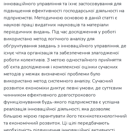
інноваційного управління та їхнє застосовування для
підвищення ефективності господарської діяльності на
підприємстві. Методичною основою в даній статті є
наукові праці видатних науковців та матеріали
періодичних видань. Під час дослідження у роботі
використано метод логічного аналізу для
обґрунтування завдань з інноваційного управління, де
існує чітка організація та забезпечення злагодженої
роботи колективів. З метою одностайного прийняття
обʼєкта дослідження і комплексної оцінки сучасних
методів у межах визначеної проблеми було
використано метод системного аналізу. Сучасний
розвиток економіки диктує певні умови, де суттєвим
чинником ефективного довгострокового
функціонування будь-якого підприємства є успішна
реалізація інноваційної діяльності, яка дозволяє
більшою мірою гарантувати його технікотехнологічний
та економічний розвиток. Ці цілі передбачають
необхідність підвищення інноваційної активності