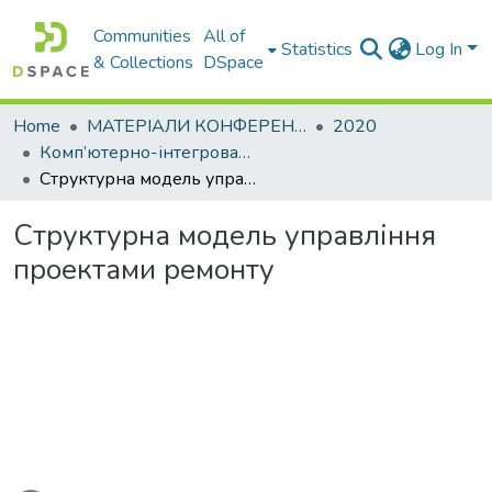
Communities
All of
Statistics
Log In
& Collections
DSpace
Home
МАТЕРІАЛИ КОНФЕРЕНЦІЙ
2020
Комп’ютерно-інтегровані технології автоматизації технологічних процесів на транспорті та у виробництві. Секція: Проблеми прийняття рішень у дорожньо-будівельній галузі
Структурна модель управління проектами ремонту
Структурна модель управління
проектами ремонту