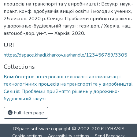
процесів на транспорті та у виробництві : Всеукр. наук.-
практ. конф. здобувачів вищої освіти і молодих учених,
25 листоп. 2020 р. Секція: Проблеми прийняття рішень
у дорожньо-будівельній галузі : тези доп. / Харків. нац.
автомоб.-дор. ун-т. — Харків, 2020.
URI
https://dspace.khadi.kharkov.ua/handle/123456789/3305
Collections
Комп’ютерно-інтегровані технології автоматизації
технологічних процесів на транспорті та у виробництві.
Секція: Проблеми прийняття рішень у дорожньо-
будівельній галузі
Full item page
DSpace software
copyright © 2002-2026
LYRASIS
Cookie settings
Accessibility settings
Send Feedback