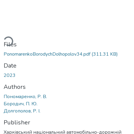
ding...
Files
PonomarenkoBorodychDolhopolov34.pdf
(311.31 KB)
Date
2023
Authors
Пономаренко, Р. В.
Бородич, П. Ю.
Долгополов, Р. І.
Publisher
Харківський національний автомобільно-дорожній