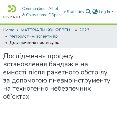
Communities
All of
Statistics
Log In
& Collections
DSpace
Home
МАТЕРІАЛИ КОНФЕРЕНЦІЙ
2023
Метрологічні аспекти прийняття рішень в умовах роботи на техногенно небезпечних об’єктах
Дослідження процесу встановлення бандажів на ємності після ракетного обстрілу за допомогою пневмоінструменту на техногенно небезпечних об’єктах
Дослідження процесу
встановлення бандажів на
ємності після ракетного обстрілу
за допомогою пневмоінструменту
на техногенно небезпечних
об’єктах