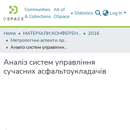
Communities
All of
Statistics
Log In
& Collections
DSpace
Home
МАТЕРІАЛИ КОНФЕРЕНЦІЙ
2016
Метрологічні аспекти прийняття рішень в умовах роботи на техногенно небезпечних об’єктах
Аналіз систем управління сучасних асфальтоукладачів
Аналіз систем управління
сучасних асфальтоукладачів