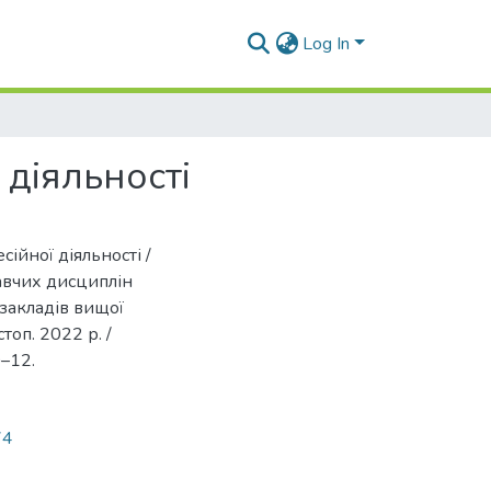
Log In
 діяльності
сійної діяльності /
навчих дисциплін
 закладів вищої
топ. 2022 р. /
0–12.
74