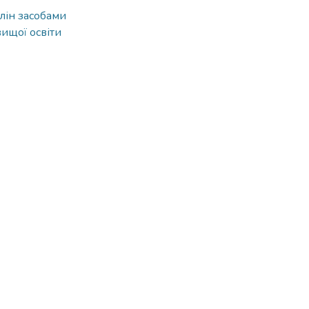
лін засобами
вищої освіти