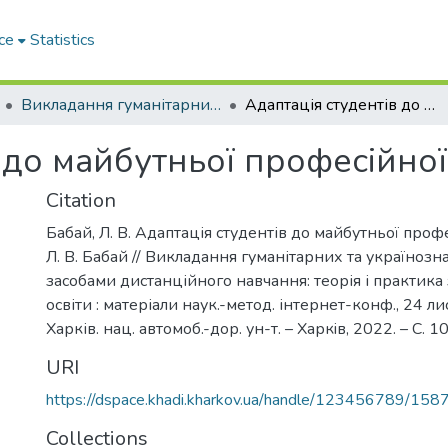
ce
Statistics
Викладання гуманітарних та українознавчих дисциплін засобами дистанційного навчання: теорія і практика закладів вищої освіти
Адаптація студентів до майбутньої професійної діяльності
 до майбутньої професійної
Citation
Бабай, Л. В. Адаптація студентів до майбутньої профе
Л. В. Бабай // Викладання гуманітарних та україноз
засобами дистанційного навчання: теорія і практика
освіти : матеріали наук.-метод. інтернет-конф., 24 лис
Харків. нац. автомоб.-дор. ун-т. – Харкiв, 2022. – С. 1
URI
https://dspace.khadi.kharkov.ua/handle/123456789/158
Collections