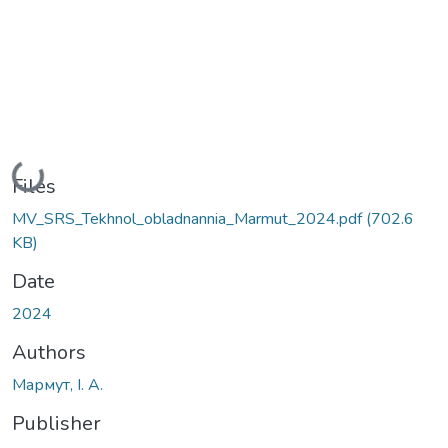
Loading...
Files
MV_SRS_Tekhnol_obladnannia_Marmut_2024.pdf
(702.6
KB)
Date
2024
Authors
Мармут, І. А.
Publisher