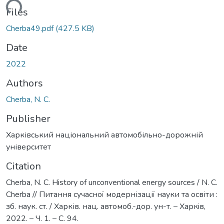
Loading...
Files
Cherba49.pdf
(427.5 KB)
Date
2022
Authors
Cherba, N. C.
Publisher
Харківський національний автомобільно-дорожній
університет
Citation
Cherba, N. C. History of unconventional energy sources / N. C.
Cherba // Питання сучасної модернізації науки та освіти :
зб. наук. ст. / Харків. нац. автомоб.-дор. ун-т. – Харкiв,
2022. – Ч. 1. – С. 94.