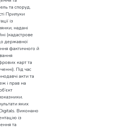
щення та
ель та споруд,
сті Прилуки
ції із
янки, надані
йні (кадастрове
до державної
лення фактичного й
ювання
фрових карт та
енні). Під час
нодавчі акти та
ж і прав на
об’єкт
показники.
ультати яких
igitals. Виконано
ентацію із
щення та