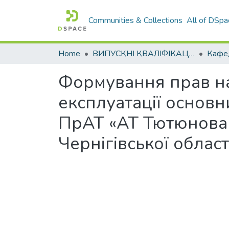
Communities & Collections
All of DSpa
Home
ВИПУСКНІ КВАЛІФІКАЦІЙНІ РОБОТИ
Формування прав на
експлуатації основн
ПрАТ «АТ Тютюнова к
Чернігівської област