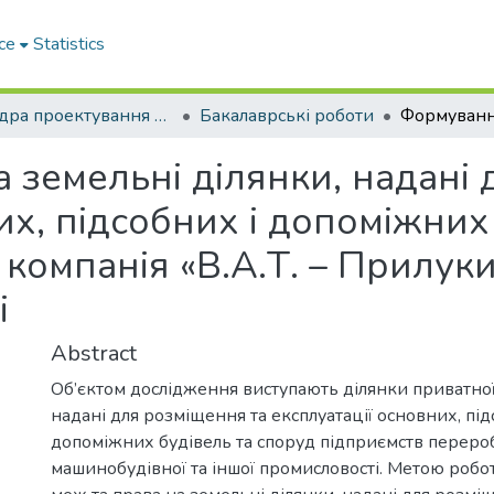
ce
Statistics
Кафедра проектування доріг, геодезії і землеустрою
Бакалаврські роботи
 земельні ділянки, надані 
их, підсобних і допоміжних
омпанія «В.А.Т. – Прилуки»
і
Abstract
Об’єктом дослідження виступають ділянки приватної
надані для розміщення та експлуатації основних, під
допоміжних будівель та споруд підприємств перероб
машинобудівної та іншої промисловості. Метою роб