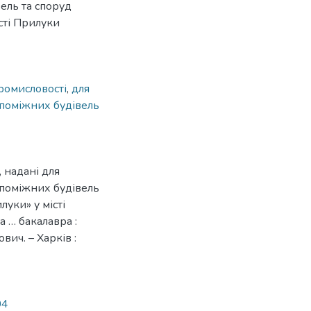
вель та споруд
сті Прилуки
ромисловості
,
для
опоміжних будівель
 надані для
опоміжних будівель
луки» у місті
а … бакалавра :
вич. – Харків :
04