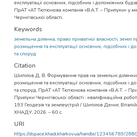
експлуатації основних, підсобних і допоміжних буді
ПрАТ «АТ Тютюнова компанія «В.А.Т. – Прилуки» у мі
Чернігівської області.
Keywords
земельна ділянка
,
право приватної власності
,
землі п
розміщення та експлуатації основних
,
підсобних і д
та споруд
Citation
Шипілов Д. В. Формування прав на земельні ділянки,
розміщення та експлуатації основних, підсобних і д
та споруд, ПрАТ «АТ Тютюнова компанія «В.А.Т. – При
Прилуки Чернігівської області : кваліфікаційна робот
193 Геодезія та землеустрій / Шипілов Денис Віталійо
ХНАДУ, 2026. – 60 с.
URI
https://dspace.khadi.kharkov.ua/handle/123456789/288