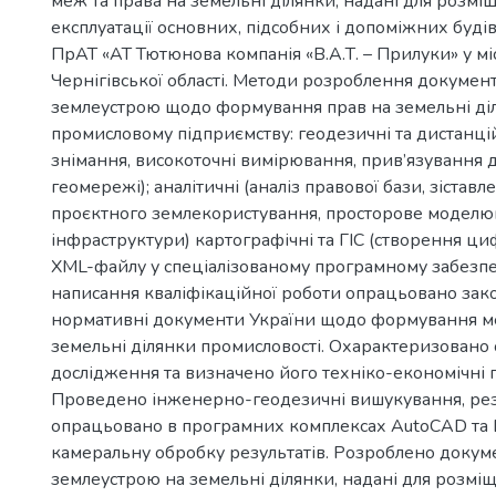
меж та права на земельні ділянки, надані для розмі
експлуатації основних, підсобних і допоміжних будів
ПрАТ «АТ Тютюнова компанія «В.А.Т. – Прилуки» у мі
Чернігівської області. Методи розроблення документа
землеустрою щодо формування прав на земельні діл
промисловому підприємству: геодезичні та дистанці
знімання, високоточні вимірювання, прив’язування 
геомережі); аналітичні (аналіз правової бази, зістав
проєктного землекористування, просторове модел
інфраструктури) картографічні та ГІС (створення ци
XML-файлу у спеціалізованому програмному забезпеч
написання кваліфікаційної роботи опрацьовано зако
нормативні документи України щодо формування ме
земельні ділянки промисловості. Охарактеризовано 
дослідження та визначено його техніко-економічні 
Проведено інженерно-геодезичні вишукування, рез
опрацьовано в програмних комплексах AutoCAD та D
камеральну обробку результатів. Розроблено докум
землеустрою на земельні ділянки, надані для розмі