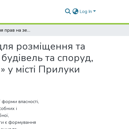
Log In
Формування прав на земельні ділянки, надані для розміщення та експлуатації основних, підсобних і допоміжних будівель та споруд, ПрАТ «АТ Тютюнова компанія «В.А.Т. – Прилуки» у місті Прилуки Чернігівської області
для розміщення та
 будівель та споруд,
 у місті Прилуки
 форми власності,
собних і
ної,
оти є формування