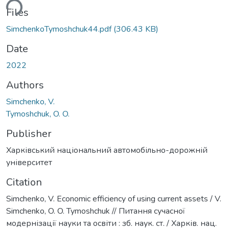
ding...
Files
SimchenkoTymoshchuk44.pdf
(306.43 KB)
Date
2022
Authors
Simchenko, V.
Tymoshchuk, O. O.
Publisher
Харківський національний автомобільно-дорожній
університет
Citation
Simchenko, V. Economic efficiency of using current assets / V.
Simchenko, O. O. Tymoshchuk // Питання сучасної
модернізації науки та освіти : зб. наук. ст. / Харків. нац.