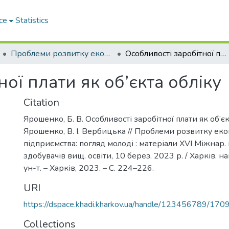
ce
Statistics
Проблеми розвитку економіки підприємства: погляд молоді
Особливості заробітної плати як об’єкта обліку
ої плати як об’єкта обліку
Citation
Ярошенко, Б. В. Особливості заробітної плати як об’єкт
Ярошенко, В. І. Вербицька // Проблеми розвитку ек
підприємства: погляд молоді : матеріали XVI Міжнар. 
здобувачів вищ. освіти, 10 берез. 2023 р. / Харків. на
ун-т. – Харків, 2023. – С. 224–226.
URI
https://dspace.khadi.kharkov.ua/handle/123456789/170
Collections