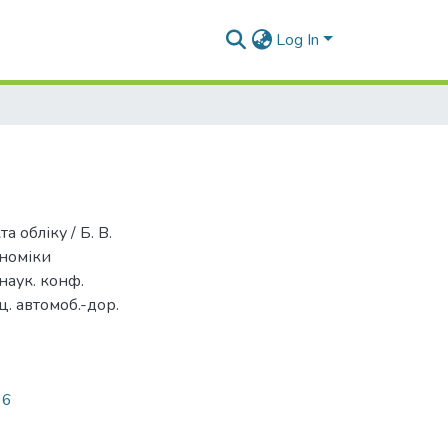
Log In
а обліку / Б. В.
ономіки
наук. конф.
ц. автомоб.-дор.
96