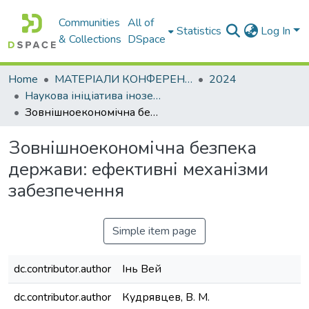
Communities
All of
Statistics
Log In
& Collections
DSpace
Home
МАТЕРІАЛИ КОНФЕРЕНЦІЙ
2024
Наукова ініціатива іноземних студентів та аспірантів у світі інтеграції освіти і науки України у міжнародний освітній простір
Зовнішноекономічна безпека держави: ефективні механізми забезпечення
Зовнішноекономічна безпека
держави: ефективні механізми
забезпечення
Simple item page
dc.contributor.author
Інь Вей
dc.contributor.author
Кудрявцев, В. М.