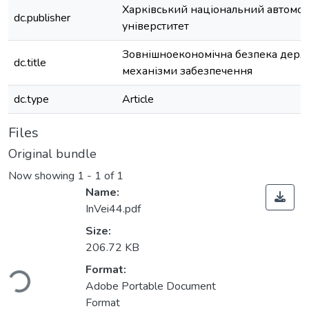
Харківський національний автомо
dc.publisher
універститет
Зовнішноекономічна безпека держ
dc.title
механізми забезпечення
dc.type
Article
Files
Original bundle
Now showing
1 - 1 of 1
Name:
InVei44.pdf
Size:
206.72 KB
ading...
Format:
Adobe Portable Document
Format