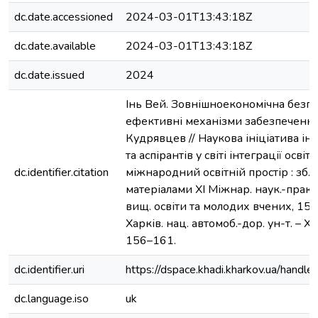
dc.date.accessioned
2024-03-01T13:43:18Z
dc.date.available
2024-03-01T13:43:18Z
dc.date.issued
2024
Інь Вей. Зовнішноекономічна безп
ефективні механізми забезпечення /
Кудрявцев // Наукова ініціатива ін
та аспірантів у світі інтеграції освіт
dc.identifier.citation
міжнародний освітній простір : зб. на
матеріалами ХI Міжнар. наук.-практ
вищ. освіти та молодих вчених, 15 л
Харків. нац. автомоб.-дор. ун-т. – Ха
156–161.
dc.identifier.uri
https://dspace.khadi.kharkov.ua/han
dc.language.iso
uk