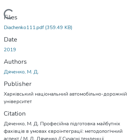
Loading...
Files
Diachenko111.pdf
(359.49 KB)
Date
2019
Authors
Дяченко, М. Д.
Publisher
Харківський національний автомобільно-дорожній
університет
Citation
Дяченко, М. Д. Професійна підготовка майбутніх
фахівців в умовах євроінтеграції: методологічний
аспект / М. Д. Дяченко // Сучасні тенденції