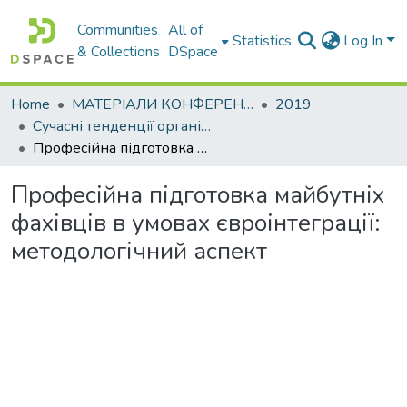
Communities
All of
Statistics
Log In
& Collections
DSpace
Home
МАТЕРІАЛИ КОНФЕРЕНЦІЙ
2019
Сучасні тенденції організаційнометодологічного забезпечення підготовки фахівців: проблеми та шляхи їх вирішення в умовах глобалізації та євроекономічної інтеграції
Професійна підготовка майбутніх фахівців в умовах євроінтеграції: методологічний аспект
Професійна підготовка майбутніх
фахівців в умовах євроінтеграції:
методологічний аспект