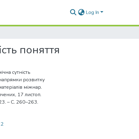
Log In
ість поняття
ічна сутність
і напрямки розвитку
матеріалів міжнар.
вчених, 17 листоп.
23. – С. 260–263.
22