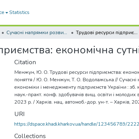
ce
Statistics
Сучасні напрямки розвитку економіки і менеджменту підприємств України
Трудові ресурси підприємства: економічна сутність поняття
приємства: економічна сутн
Citation
Менжун, Ю. О. Трудові ресурси підприємства: економ
поняття / Ю. О. Менжун, Т. О. Водолажська // Сучасн
економіки і менеджменту підприємств України : зб. 
наук.-практ. конф. здобувачів вищ. освіти і молодих 
2023 р. / Харків. нац. автомоб.-дор. ун-т. – Харків, 20
URI
https://dspace.khadi.kharkov.ua/handle/123456789/222
Collections