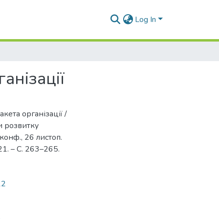
Log In
анізації
акета організації /
ви розвитку
конф., 26 листоп.
21. – С. 263–265.
12
а