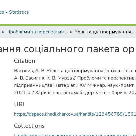
ce
Statistics
Проблеми та перспективи розвитку підприємництва
Роль та цілі формування соціального пакета організації
ання соціального пакета орг
Citation
Василик, А. В. Роль та цілі формування соціального п
А. В. Василик, К. В. Мурза // Проблеми та перспекти
підприємництва : матеріали ХV Міжнар. наук.-практ. 
2021 р. / Харків. нац. автомоб.-дор. ун-т. – Харкiв, 20
URI
https://dspace.khadi.kharkov.ua/handle/123456789/156
Collections
Проблеми та перспективи розвитку підприємництв