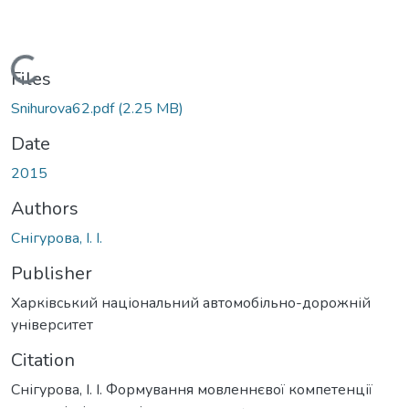
Loading...
Files
Snihurova62.pdf
(2.25 MB)
Date
2015
Authors
Снігурова, І. І.
Publisher
Харківський національний автомобільно-дорожній
університет
Citation
Снігурова, І. І. Формування мовленнєвої компетенції