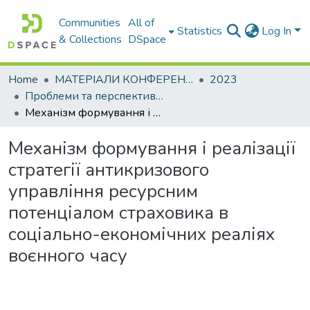
Communities
All of
Statistics
Log In
& Collections
DSpace
Home
МАТЕРІАЛИ КОНФЕРЕНЦІЙ
2023
Проблеми та перспективи розвитку підприємництва
Механізм формування і реалізації стратегії антикризового управління ресурсним потенціалом страховика в соціально-економічних реаліях воєнного часу
Механізм формування і реалізації
стратегії антикризового
управління ресурсним
потенціалом страховика в
соціально-економічних реаліях
воєнного часу