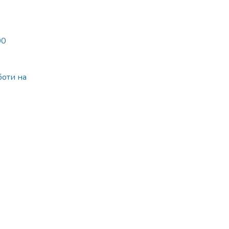
00
боти на