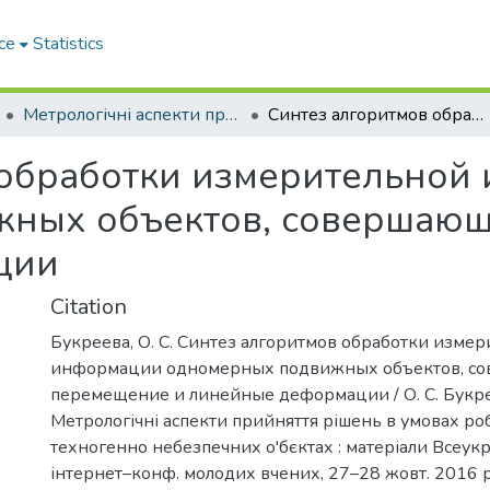
ce
Statistics
Метрологічні аспекти прийняття рішень в умовах роботи на техногенно небезпечних об’єктах
Синтез алгоритмов обработки измерительной информации одномерных подвижных объектов, совершающих перемещение и линейные деформации
 обработки измерительной
ных объектов, совершаю
ции
Citation
Букреева, О. С. Синтез алгоритмов обработки изме
информации одномерных подвижных объектов, с
перемещение и линейные деформации / О. С. Букреев
Метрологічні аспекти прийняття рішень в умовах ро
техногенно небезпечних о'бєктах : матеріали Всеукр.
інтернет–конф. молодих вчених, 27–28 жовт. 2016 р. 