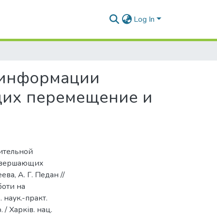
Log In
 информации
щих перемещение и
рительной
овершающих
а, А. Г. Педан //
боти на
 наук.-практ.
/ Харків. нац.