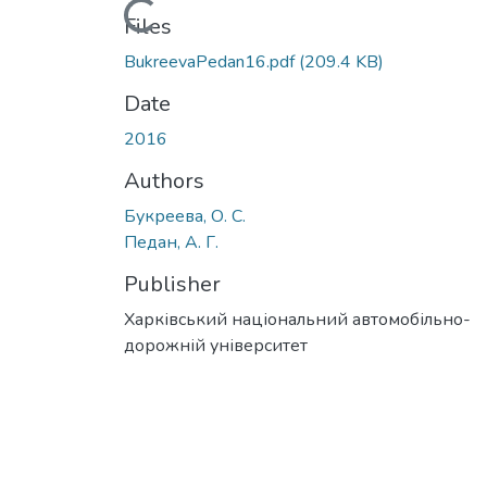
Loading...
Files
BukreevaPedan16.pdf
(209.4 KB)
Date
2016
Authors
Букреева, О. С.
Педан, А. Г.
Publisher
Харківський національний автомобільно-
дорожній університет