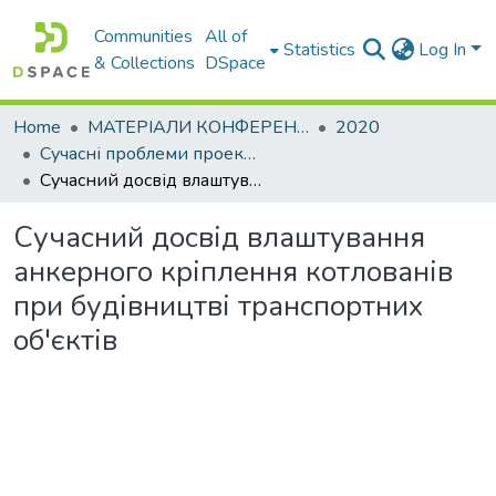
Communities
All of
Statistics
Log In
& Collections
DSpace
Home
МАТЕРІАЛИ КОНФЕРЕНЦІЙ
2020
Сучасні проблеми проектування, будівництва та експлуатації транспортних споруд
Сучасний досвід влаштування анкерного кріплення котлованів при будівництві транспортних об'єктів
Сучасний досвід влаштування
анкерного кріплення котлованів
при будівництві транспортних
об'єктів