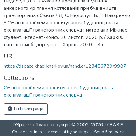
Недоступ, Д. С. Сучасний досвід влаштування
анкерного кріплення котлованів при будівництві
транспортних об'єктів / Д. С. Недоступ, Б. Л. Назаренко
// Сучасні проблеми проектування, будівництва та
експлуатації транспортних споруд : матеріали Міжнар.
студент. інтернет-конф., 26 листоп. 2020 р. / Харків.
нац. автомоб.-дор. ун-т. – Харків, 2020. – 4 с.
URI
https://dspace.khadi.kharkov.ua/handle/123456789/9987
Collections
Сучасні проблеми проектування, будівництва та
експлуатації транспортних споруд
Full item page
DSpace software
copyright © 2002-2026
LYRASIS
Cookie settings
Accessibility settings
Send Feedback