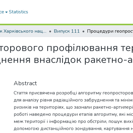
ce
Statistics
Вісник Харківського національного автомобільно-дорожнього університету / Вестник Харьковского национального автомобильно-дорожного университета
Випуск 111
торового профілювання те
днення внаслідок ракетно-
Abstract
Стаття присвячена розробці алгоритму геопросторо
для аналізу рівня радіаційного забруднення та мінім
ризиків на територіях, що зазнали ракетно-артилер
роботі наведено процедури етапів алгоритму, які мі
меж території і інформацію про обстріли, пошук вих
допомогою дистанційного зондування, картування 