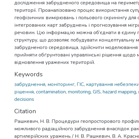
дослідження забрудненого середовища на перимет
території. Проаналізовано процес використання суп
геофізичних вимірювань і польового скринінгу для
інтегрованих карт забруднень і прогнозування мігр
речовин. Цю інформацію можна об’єднати в єдину 
структуру, що дозволяє побудувати концептуальну 
забрудненого середовища, здійснити моделювання 
прийняти обґрунтовані управлінські рішення щодо 
відновлення уражених територій.
Keywords
забруднення
,
моніторинг
,
ГІС
,
картування небезпек
рішення
,
contamination
,
monitoring
,
GIS
,
hazard mapping
,
decisions
Citation
Рашкевич, Н. В. Процедури геопросторового профіл
можливого радіаційного забруднення внаслідок ра
артилерійских уражень / Н. В. Рашкевич, В. А. Краснов,