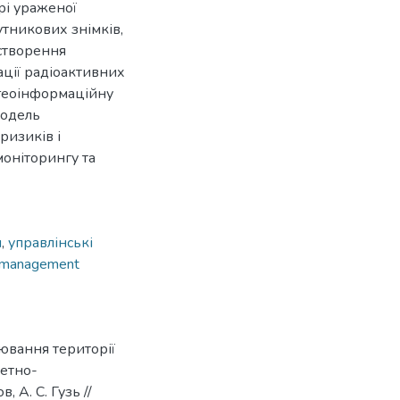
рі ураженої
утникових знімків,
 створення
ації радіоактивних
геоінформаційну
модель
ризиків і
моніторингу та
и
,
управлінські
management
ювання території
кетно-
 А. С. Гузь //