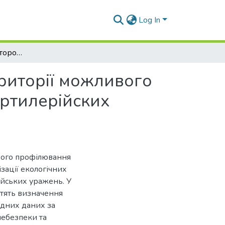
Log In
Процедури геопросторового профілювання території можливого радіаційного забруднення внаслідок ракетно-артилерійских уражень
риторії можливого
артилерійских
вого профілювання
ізації екологічних
ійських уражень. У
стять визначення
ідних даних за
небезпеки та