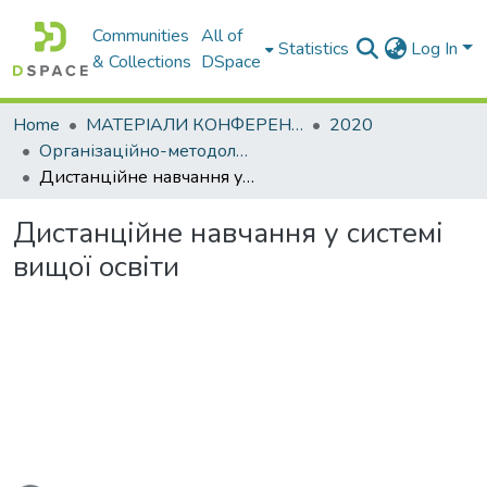
Communities
All of
Statistics
Log In
& Collections
DSpace
Home
МАТЕРІАЛИ КОНФЕРЕНЦІЙ
2020
Організаційно-методологічне забезпечення підготовки фахівців: тенденції, проблеми та шляхи їх вирішення (з нагоди 90-річчя ХНАДУ)
Дистанційне навчання у системі вищої освіти
Дистанційне навчання у системі
вищої освіти